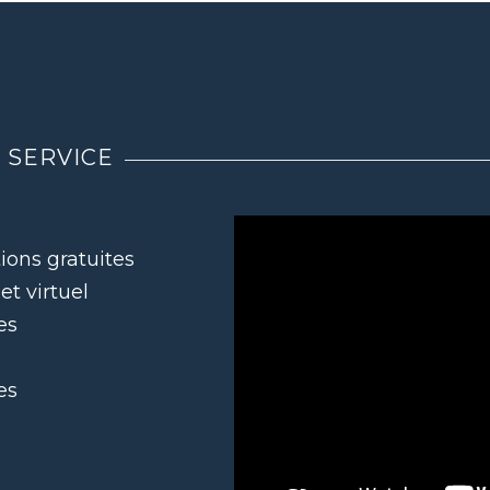
 SERVICE
ions gratuites
t virtuel
es
es