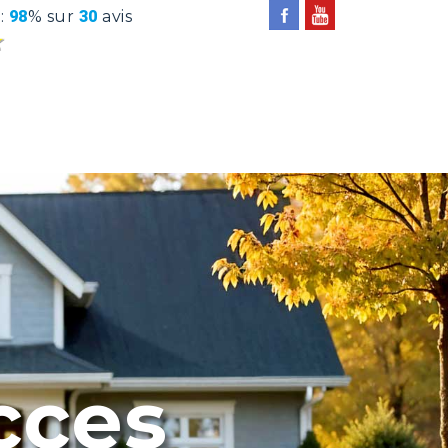
 :
98
% sur
30
avis
★
★
cces