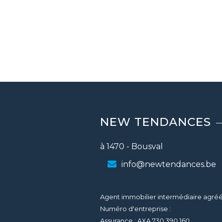
NEW TENDANCES
à 1470 - Bousval
info@newtendances.be
Agent immobilier intermédiaire agréé 
Numéro d'entreprise :
Assurance : AXA 730.390.160