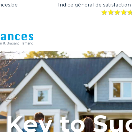
nces.be
Indice général de satisfaction
★
★
★
★
★
★
★
★
 Key to Su