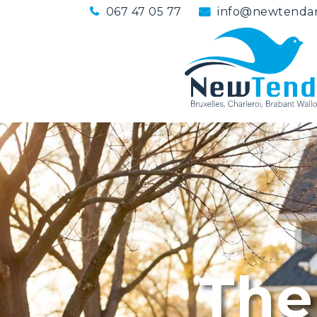
067 47 05 77
info@newtenda
The