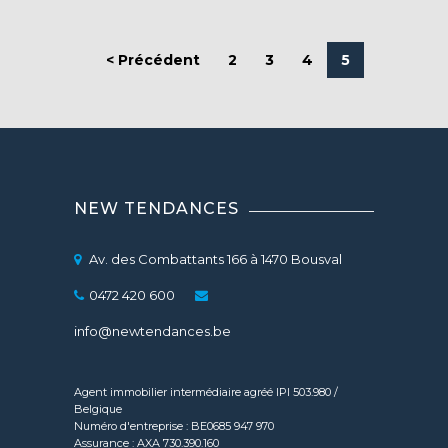
< Précédent
2
3
4
5
NEW TENDANCES
Av. des Combattants 166 à 1470 Bousval
0472 420 600
info@newtendances.be
Agent immobilier intermédiaire agréé IPI 503.980 /
Belgique
Numéro d'entreprise : BE0685 947 970
Assurance : AXA 730.390.160