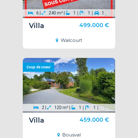
|
|
6 |
240 m² |
1
1
1
Villa
499.000 €
Walcourt
Coup de coeur
|
|
2 |
120 m² |
1
1
Villa
459.000 €
Bousval