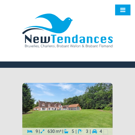
|
|
9 |
630 m² |
5
3
4