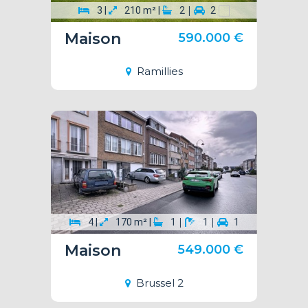
|
3 |
210 m² |
2
2
Maison
590.000 €
Ramillies
|
|
4 |
170 m² |
1
1
1
Maison
549.000 €
Brussel 2