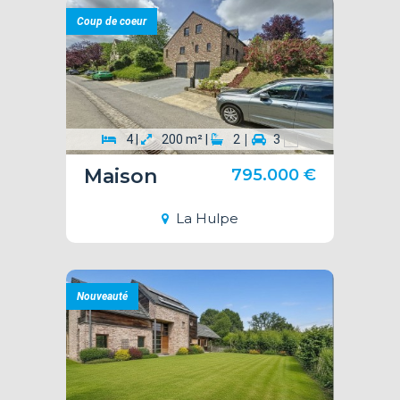
Coup de coeur
|
4 |
200 m² |
2
3
Maison
795.000 €
La Hulpe
Nouveauté