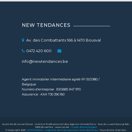
NEW TENDANCES
Av. des Combattants 166 à 1470 Bousval
0472 420 600
info@newtendances.be
Agent immobilier intermédiaire agréé IPI 503.980 /
Belgique
Numéro d'entreprise : BE0685 947 970
Assurance : AXA 730.390.160
Autorité de surveillance : Institut Professionnel des Agents Immobiliers - Rue du Luxembourg 16b -
1000 Bruxelles - www.ipi.be -
Code déontologie
© Copyright 2021 •
ACTIVIMMO • Logiciel de transactions immobilières
• Tous droits réservés •