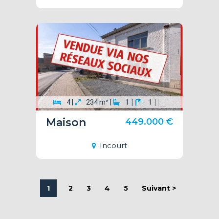
|
|
4 |
234 m² |
1
1
Maison
449.000 €
Incourt
1
2
3
4
5
Suivant >