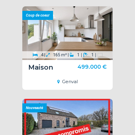
Coup de coeur
|
|
4 |
165 m² |
1
1
Maison
499.000 €
Genval
Nouveauté