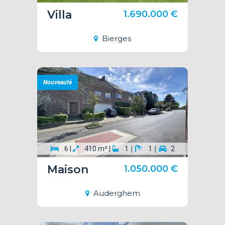
Villa
1.690.000 €
Bierges
Nouveauté
|
|
6 |
410 m² |
1
1
2
Maison
1.050.000 €
Auderghem